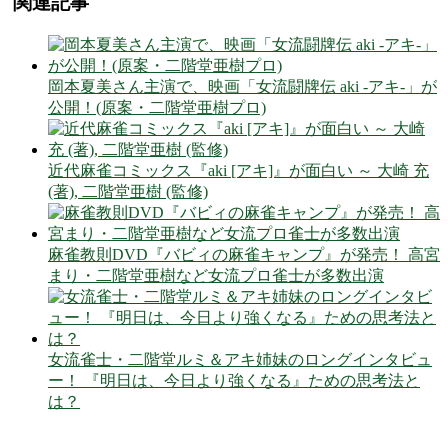
関連記事
岡本夏美さん主演で、映画「女流闘牌伝 aki -アキ-」が
公開！(原案・二階堂亜樹プロ)
近代麻雀コミックス『aki [アキ]』が面白い ～ 大崎 充
(著), 二階堂亜樹 (監修)
麻雀教則DVD『バビィの麻雀キャンプ』が発売！ 高宮
まり・二階堂亜樹など女流プロ雀士が多数出演
女流雀士・二階堂ルミ＆アキ姉妹のロングインタビュ
ー！ 『明日は、今日より強くなる』ための思考法と
は？