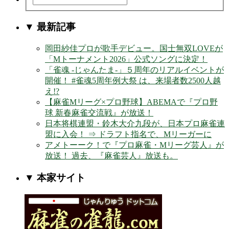
▼ 最新記事
岡田紗佳プロが歌手デビュー。国士無双LOVEが
「Mトーナメント2026」公式ソングに決定！
「雀魂 -じゃんたま-」５周年のリアルイベントが
開催！ #雀魂5周年例大祭 は、来場者数2500人越
え!?
【麻雀Mリーグ×プロ野球】ABEMAで『プロ野
球 新春麻雀交流戦』が放送！
日本将棋連盟・鈴木大介九段が、日本プロ麻雀連
盟に入会！ ⇒ ドラフト指名で、Mリーガーに
アメトーーク！で『プロ麻雀・Mリーグ芸人』が
放送！ 過去、『麻雀芸人』放送も。
▼ 本家サイト