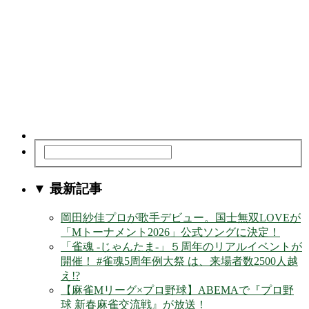
▼ 最新記事
岡田紗佳プロが歌手デビュー。国士無双LOVEが
「Mトーナメント2026」公式ソングに決定！
「雀魂 -じゃんたま-」５周年のリアルイベントが
開催！ #雀魂5周年例大祭 は、来場者数2500人越
え!?
【麻雀Mリーグ×プロ野球】ABEMAで『プロ野
球 新春麻雀交流戦』が放送！