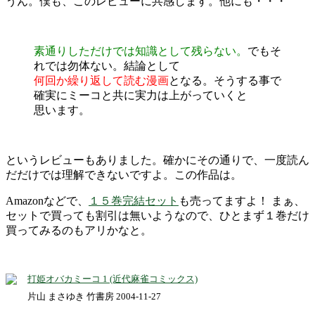
うん。僕も、このレビューに共感します。他にも・・・
素通りしただけでは知識として残らない。
でもそ
れでは勿体ない。結論として
何回か繰り返して読む漫画
となる。そうする事で
確実にミーコと共に実力は上がっていくと
思います。
というレビューもありました。確かにその通りで、一度読ん
だだけでは理解できないですよ。この作品は。
Amazonなどで、
１５巻完結セット
も売ってますよ！ まぁ、
セットで買っても割引は無いようなので、ひとまず１巻だけ
買ってみるのもアリかなと。
打姫オバカミーコ 1 (近代麻雀コミックス)
片山 まさゆき 竹書房 2004-11-27