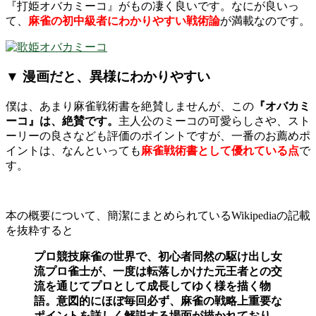
『打姫オバカミーコ』がもの凄く良いです。なにが良いっ
て、
麻雀の初中級者にわかりやすい戦術論
が満載なのです。
▼ 漫画だと、異様にわかりやすい
僕は、あまり麻雀戦術書を絶賛しませんが、この
『オバカミ
ーコ』は、絶賛です。
主人公のミーコの可愛らしさや、スト
ーリーの良さなども評価のポイントですが、一番のお薦めポ
イントは、なんといっても
麻雀戦術書として優れている点
で
す。
本の概要について、簡潔にまとめられているWikipediaの記載
を抜粋すると
プロ競技麻雀の世界で、初心者同然の駆け出し女
流プロ雀士が、一度は転落しかけた元王者との交
流を通じてプロとして成長してゆく様を描く物
語。意図的にほぼ毎回必ず、麻雀の戦略上重要な
ポイントを詳しく解説する場面が描かれており、