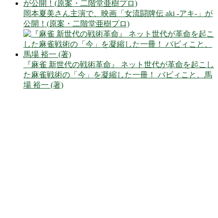
岡本夏美さん主演で、映画「女流闘牌伝 aki -アキ-」が
公開！(原案・二階堂亜樹プロ)
『麻雀 新世代の戦術革命』 ネット世代が革命を起こし
た麻雀戦術の「今」を凝縮した一冊！ バビィこと、馬
場 裕一 (著)