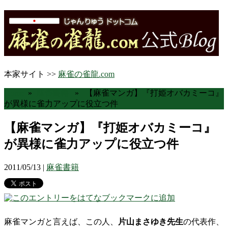
本家サイト >>
麻雀の雀龍.com
Home
»
麻雀書籍
» 【麻雀マンガ】『打姫オバカミーコ』
が異様に雀力アップに役立つ件
【麻雀マンガ】『打姫オバカミーコ』
が異様に雀力アップに役立つ件
2011/05/13 |
麻雀書籍
麻雀マンガと言えば、この人、
片山まさゆき先生
の代表作、