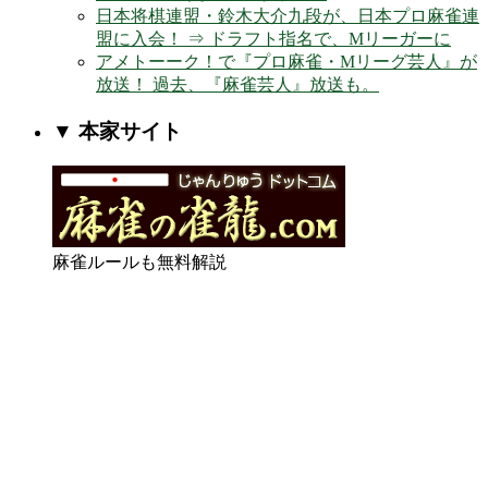
日本将棋連盟・鈴木大介九段が、日本プロ麻雀連
盟に入会！ ⇒ ドラフト指名で、Mリーガーに
アメトーーク！で『プロ麻雀・Mリーグ芸人』が
放送！ 過去、『麻雀芸人』放送も。
▼ 本家サイト
麻雀
ルールも無料解説