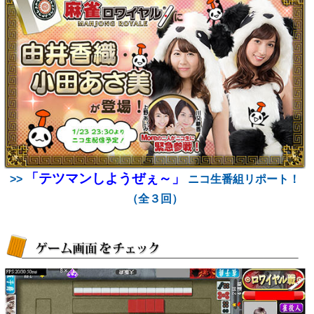
「テツマンしようぜぇ～」
>>
ニコ生番組リポート！
（全３回）