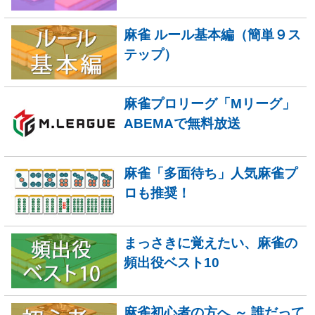
麻雀 ルール基本編（簡単９ス
テップ）
麻雀プロリーグ「Mリーグ」
ABEMAで無料放送
麻雀「多面待ち」人気麻雀プ
ロも推奨！
まっさきに覚えたい、麻雀の
頻出役ベスト10
麻雀初心者の方へ ～ 誰だって