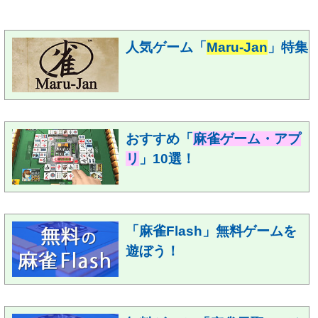
人気ゲーム「
Maru-Jan
」特集
おすすめ「
麻雀ゲーム・アプ
リ
」10選！
「麻雀Flash」無料ゲームを
遊ぼう！