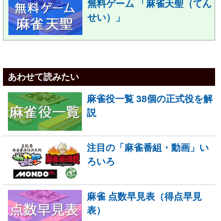
無料ゲーム 「麻雀天聖（てん
せい）」
あわせて読みたい
麻雀役一覧 38個の正式役を解
説
注目の「麻雀番組・動画」い
ろいろ
麻雀 点数早見表（得点早見
表）