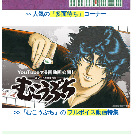
人気の
「多面待ち」
コーナー
>>
>>『むこうぶち』の
フルボイス動画
特集