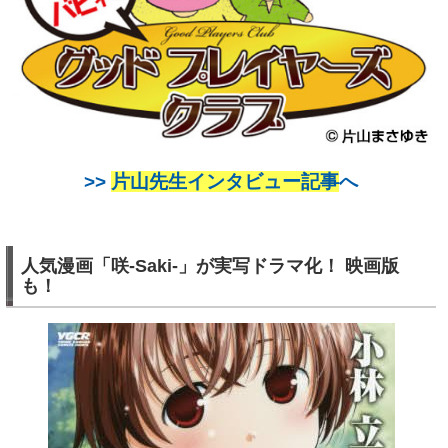
>>
片山先生インタビュー記事
へ
人気漫画「咲-Saki-」が実写ドラマ化！ 映画版
も！