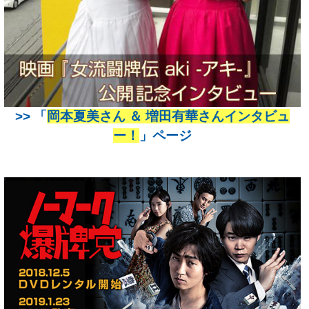
>> 「
岡本夏美さん ＆ 増田有華さんインタビュ
ー！
」ページ