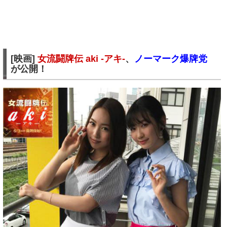
[映画]
女流闘牌伝 aki -アキ-
、
ノーマーク爆牌党
が公開！