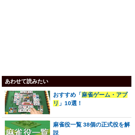
あわせて読みたい
おすすめ「
麻雀ゲーム・アプ
リ
」10選！
麻雀役一覧 38個の正式役を解
説