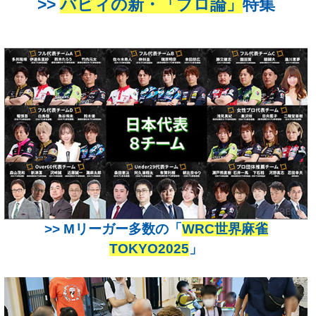
>>
バビィの新・「プロ論」
特集
>> Mリーガー多数の「
WRC世界麻雀
TOKYO2025
」