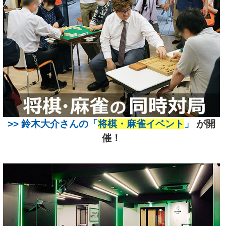
>> 鈴木大介さんの「
将棋・麻雀イベント
」
が開
催！