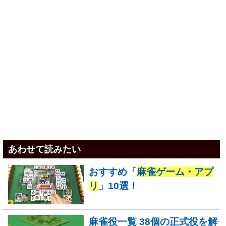
あわせて読みたい
おすすめ「
麻雀ゲーム・アプ
リ
」10選！
麻雀役一覧 38個の正式役を解