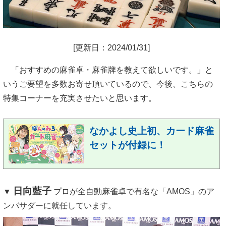
[更新日：2024/01/31]
「おすすめの麻雀卓・麻雀牌を教えて欲しいです。」と
いうご要望を多数お寄せ頂いているので、今後、こちらの
特集コーナーを充実させたいと思います。
なかよし史上初、カード麻雀
セットが付録に！
日向藍子
▼
プロが全自動麻雀卓で有名な「AMOS」のア
ンバサダーに就任しています。