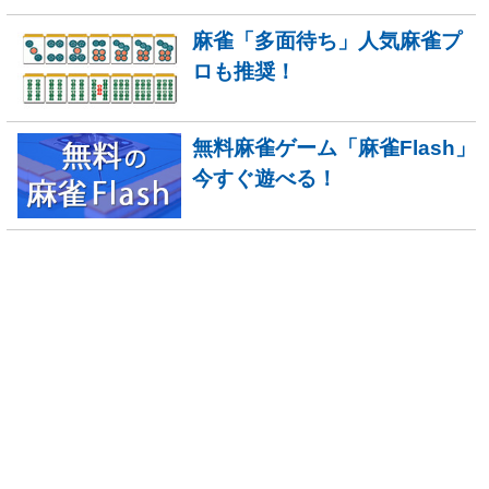
麻雀「多面待ち」人気麻雀プ
ロも推奨！
無料麻雀ゲーム「麻雀Flash」
今すぐ遊べる！