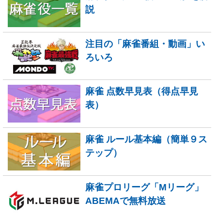
説
注目の「麻雀番組・動画」い
ろいろ
麻雀 点数早見表（得点早見
表）
麻雀 ルール基本編（簡単９ス
テップ）
麻雀プロリーグ「Mリーグ」
ABEMAで無料放送