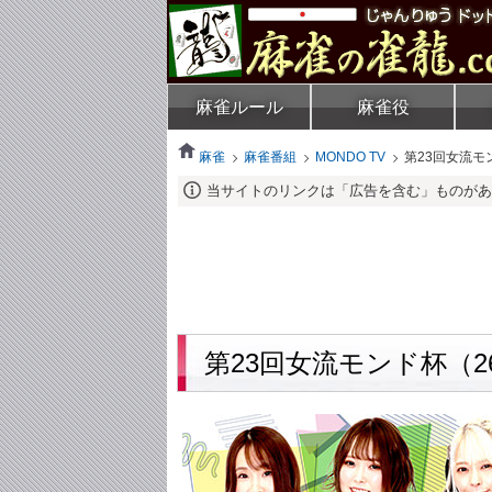
麻雀ルール
麻雀役
麻雀
麻雀番組
MONDO TV
第23回女流モ
当サイトのリンクは「広告を含む」ものがあ
第23回女流モンド杯（2