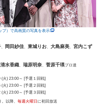
タップ）で高画質の写真を表示
子
岡田紗佳
東城りお
大島麻美
宮内こず
、
、
、
、
清水香織
瑞原明奈
菅原千瑛
、
、
、
プロ達
19 (火) 23:00～ [予選１回戦]
26 (火) 23:00～ [予選２回戦]
02 (火) 23:00～ [予選３回戦]
り。以降、
毎週火曜日
に初回放送