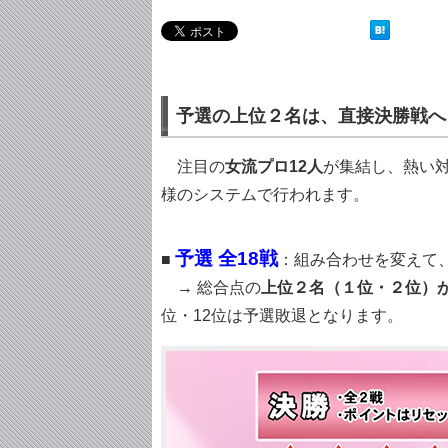
予選の上位２名は、直接決勝戦へ
注目の
女流プロ12人
が集結し、熱い
様のシステムで行われます。
予選 全18戦
■
：組み合わせを変えて
→ 総合点の
上位２名（１位・２位）
位・12位は予選敗退となります。