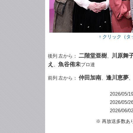
↑ クリック（
二階堂亜樹
川原舞
後列 左から：
、
え
魚谷侑未
、
プロ達
仲田加南
逢川恵夢
前列 左から：
、
2026/05/
2026/05/
2026/06/
※ 再放送多数あ