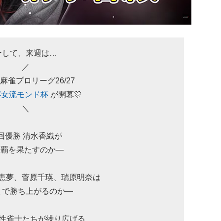
そして、来週は…
／
麻雀プロリーグ26/27
#女流モンド杯
が開幕🎊
＼
回優勝 清水香織が
連覇を果たすのか―
恵夢、菅原千瑛、瑞原明奈は
まで勝ち上がるのか―
女性雀士たちが繰り広げる