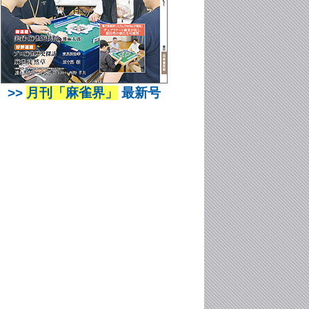
>>
月刊「麻雀界」
最新号