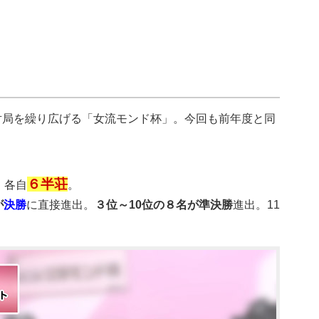
対局を繰り広げる「女流モンド杯」。今回も前年度と同
６半荘
、各自
。
が
決勝
に直接進出。
３位～10位の８名が準決勝
進出。11