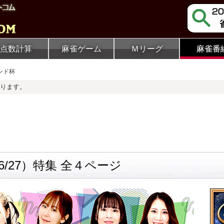
点数計算
麻雀ゲーム
Ｍリーグ
麻雀番
ンド杯
ります。
6/27）特集 全４ページ