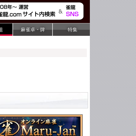
組
麻雀卓・牌
特集