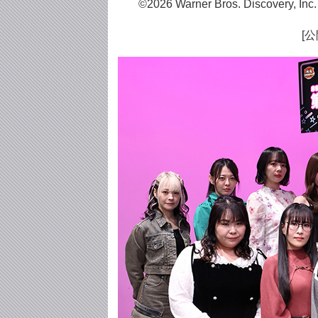
©2026 Warner Bros. Discovery, Inc. or
[公