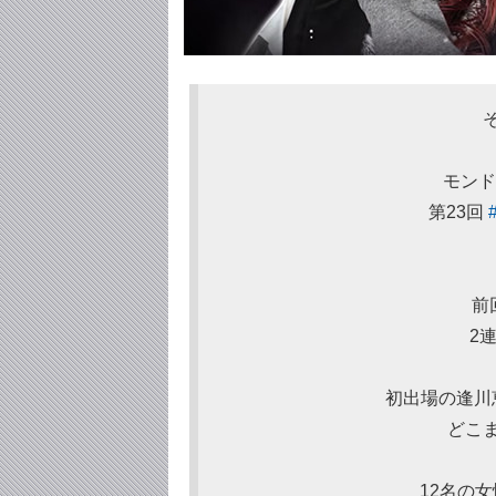
モンド
第23回
前
2
初出場の逢川
どこ
12名の