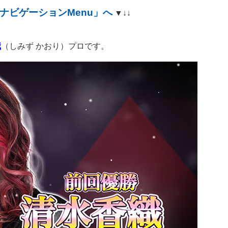
ナビゲーションMenu」へ
▼↓↓
織
（しみず かおり）プロです。