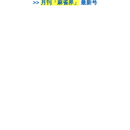
>>
月刊「麻雀界」
最新号