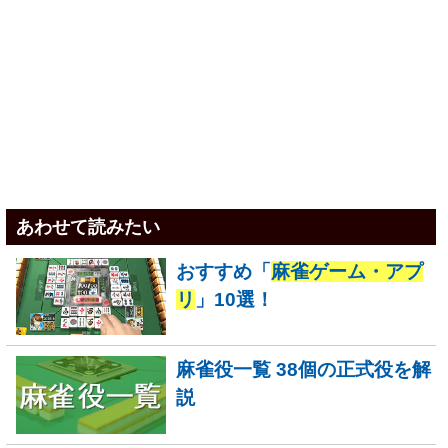
あわせて読みたい
おすすめ「
麻雀ゲーム・アプ
リ
」10選！
麻雀役一覧 38個の正式役を解
説