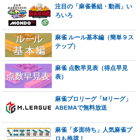
注目の「麻雀番組・動画」い
ろいろ
麻雀 ルール基本編（簡単９ス
テップ）
麻雀 点数早見表（得点早見
表）
麻雀プロリーグ「Mリーグ」
ABEMAで無料放送
麻雀「多面待ち」人気麻雀プ
ロも推奨！