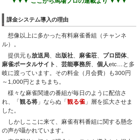
▼▼▼ ここから馬場プロの連載より ▼▼▼
課金システム導入の理由
想像以上に多かった有料麻雀番組（チャンネ
ル）。
提供元も
放送局
、
出版社
、
麻雀荘
、
プロ団体
、
麻雀ポータルサイト
、
芸能事務所
、
個人
etc…と多
岐に渡っています。その料金（月会費）も300円
～1,000円とまちまち。
様々な麻雀関連の番組が毎日のように配信さ
れ、「
観る将
」ならぬ「
観る雀
」層を拡大させま
した。
しかしここに来て、麻雀有料番組に関する懸念
の声が囁かれています。