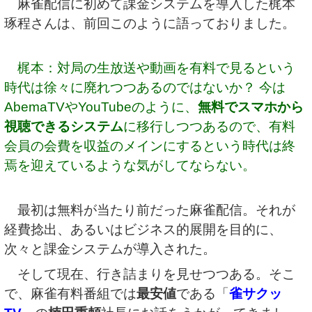
麻雀配信に初めて課金システムを導入した梶本
琢程さんは、前回このように語っておりました。
梶本：対局の生放送や動画を有料で見るという
時代は徐々に廃れつつあるのではないか？ 今は
AbemaTVやYouTubeのように、
無料でスマホから
視聴できるシステム
に移行しつつあるので、有料
会員の会費を収益のメインにするという時代は終
焉を迎えているような気がしてならない。
最初は無料が当たり前だった麻雀配信。それが
経費捻出、あるいはビジネス的展開を目的に、
次々と課金システムが導入された。
そして現在、行き詰まりを見せつつある。そこ
で、麻雀有料番組では
最安値
である「
雀サクッ