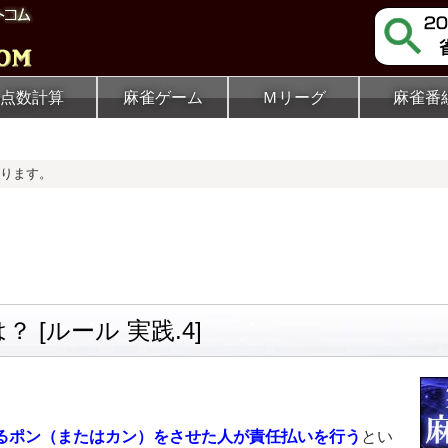
点数計算
麻雀ゲーム
Ｍリーグ
麻雀番
ります。
 [ルール 実践.4]
るポン（またはカン）をさせた人が責任払いを行う
とい