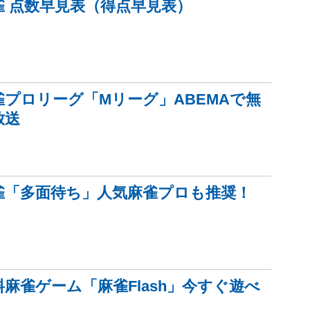
雀 点数早見表（得点早見表）
雀プロリーグ「Mリーグ」ABEMAで無
放送
雀「多面待ち」人気麻雀プロも推奨！
料麻雀ゲーム「麻雀Flash」今すぐ遊べ
！