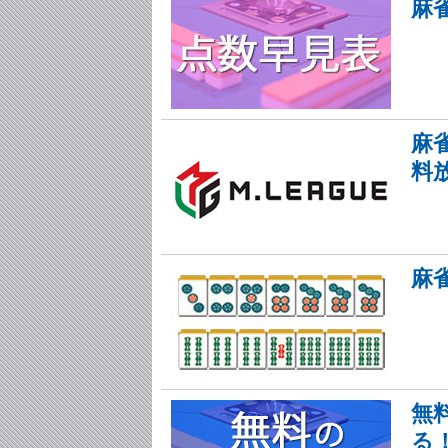
麻
麻
料
麻
無
る