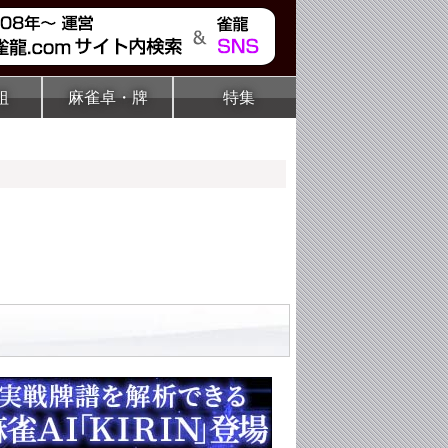
組
麻雀卓・牌
特集