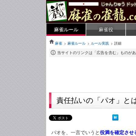
麻雀ルール
麻雀役
麻雀
麻雀ルール
ルール実践
詳細
当サイトのリンクは「広告を含む」ものがあ
責任払いの「パオ」とは？
パオを、一言でいうと
役満を確定させ