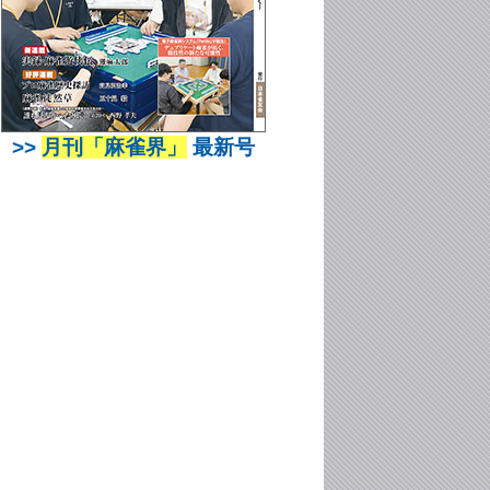
>>
月刊「麻雀界」
最新号