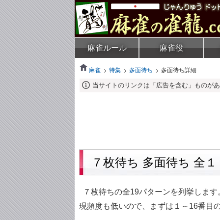
麻雀ルール
麻雀役
麻雀
特集
多面待ち
多面待ち詳細
当サイトのリンクは「広告を含む」ものがあ
７枚待ち 多面待ち 全
７枚待ちの全19パターンを列挙します
現頻度も低いので、まずは１～16番目