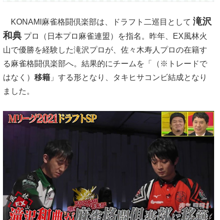
滝沢
KONAMI麻雀格闘倶楽部は、ドラフト二巡目として
和典
プロ（日本プロ麻雀連盟）を指名。昨年、EX風林火
山で優勝を経験した滝沢プロが、佐々木寿人プロの在籍す
る麻雀格闘倶楽部へ。結果的にチームを「（※トレードで
はなく）
移籍
」する形となり、タキヒサコンビ結成となり
ました。