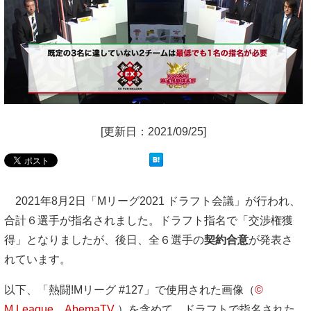
[更新日：2021/09/25]
2021年8月2日「Mリーグ2021 ドラフト会議」が行われ、
合計６選手が指名されました。ドラフト指名で「交渉権獲
得」となりましたが、後日、全６選手の
契約合意
が発表さ
れています。
以下、「熱闘!Mリーグ #127」で使用された画像（
©
M.League、AbemaTV
）を含めて、ドラフトで指名された