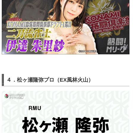
４．松ヶ瀬隆弥プロ（EX風林火山）