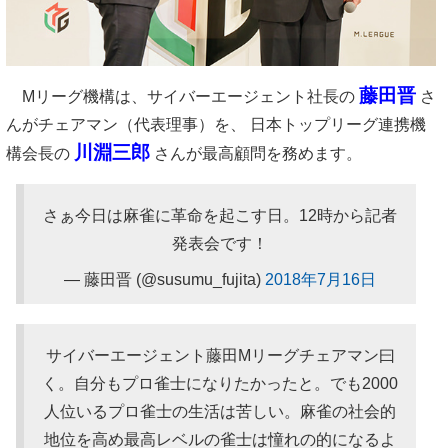
藤田晋
Mリーグ機構は、サイバーエージェント社長の
さ
んがチェアマン（代表理事）を、 日本トップリーグ連携機
川淵三郎
構会長の
さんが最高顧問を務めます。
さぁ今日は麻雀に革命を起こす日。12時から記者
発表会です！
— 藤田晋 (@susumu_fujita)
2018年7月16日
サイバーエージェント藤田Mリーグチェアマン曰
く。自分もプロ雀士になりたかったと。でも2000
人位いるプロ雀士の生活は苦しい。麻雀の社会的
地位を高め最高レベルの雀士は憧れの的になるよ