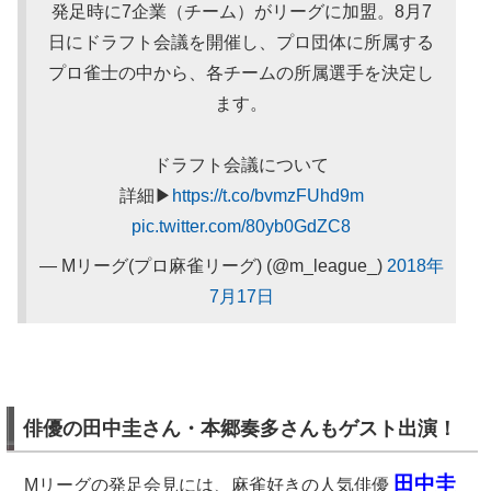
発足時に7企業（チーム）がリーグに加盟。8月7
日にドラフト会議を開催し、プロ団体に所属する
プロ雀士の中から、各チームの所属選手を決定し
ます。
ドラフト会議について
詳細▶
https://t.co/bvmzFUhd9m
pic.twitter.com/80yb0GdZC8
— Mリーグ(プロ麻雀リーグ) (@m_league_)
2018年
7月17日
俳優の田中圭さん・本郷奏多さんもゲスト出演！
田中圭
Mリーグの発足会見には、麻雀好きの人気俳優