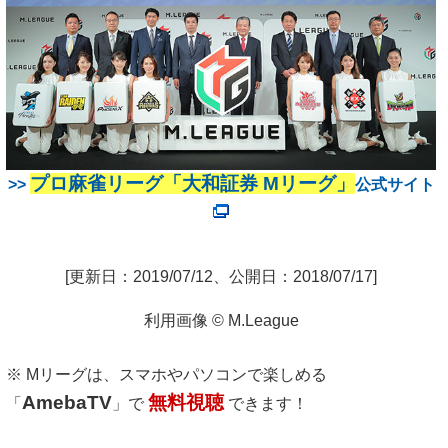
プロ麻雀リーグ「大和証券 Mリーグ」
>>
公式サイト
[更新日：2019/07/12、公開日：2018/07/17]
利用画像 © M.League
※ Mリーグは、スマホやパソコンで楽しめる
AmebaTV
無料視聴
「
」で
できます！