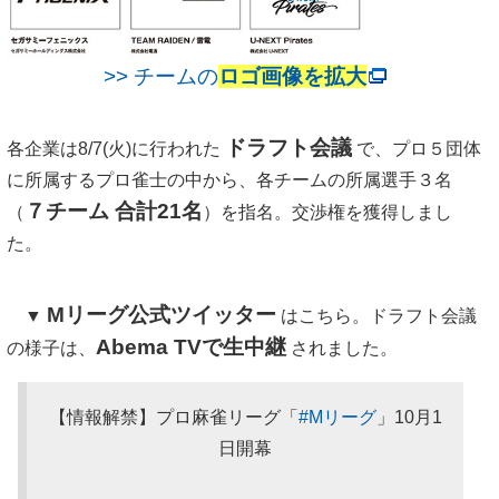
>> チームの
ロゴ画像を拡大
ドラフト会議
各企業は8/7(火)に行われた
で、プロ５団体
に所属するプロ雀士の中から、各チームの所属選手３名
７チーム 合計21名
（
）を指名。交渉権を獲得しまし
た。
Mリーグ公式ツイッター
▼
はこちら。ドラフト会議
Abema TVで生中継
の様子は、
されました。
【情報解禁】プロ麻雀リーグ「
#Mリーグ
」10月1
日開幕