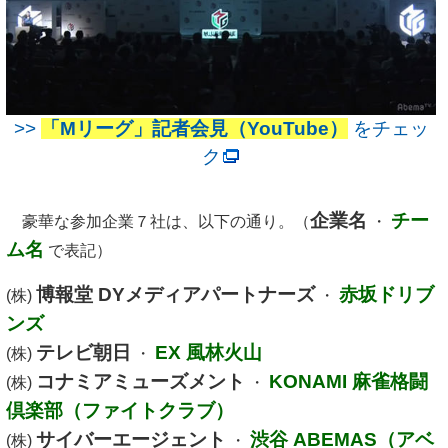
>>
「Mリーグ」記者会見（YouTube）
をチェッ
ク
企業名
チー
豪華な参加企業７社は、以下の通り。（
・
ム名
で表記）
博報堂 DYメディアパートナーズ
赤坂ドリブ
(株)
・
ンズ
テレビ朝日
EX 風林火山
(株)
・
コナミアミューズメント
KONAMI 麻雀格闘
(株)
・
倶楽部（ファイトクラブ）
サイバーエージェント
渋谷 ABEMAS（アベ
(株)
・