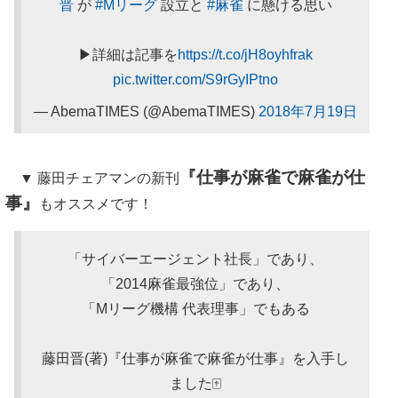
晋
が
#Mリーグ
設立と
#麻雀
に懸ける思い
▶詳細は記事を
https://t.co/jH8oyhfrak
pic.twitter.com/S9rGyIPtno
— AbemaTIMES (@AbemaTIMES)
2018年7月19日
『仕事が麻雀で麻雀が仕
▼ 藤田チェアマンの新刊
事』
もオススメです！
「サイバーエージェント社長」であり、
「2014麻雀最強位」であり、
「Mリーグ機構 代表理事」でもある
藤田晋(著)『仕事が麻雀で麻雀が仕事』を入手し
ました🀄