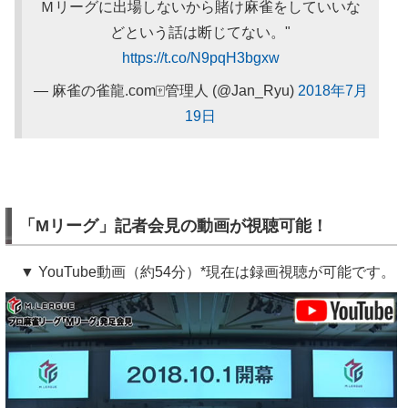
Ｍリーグに出場しないから賭け麻雀をしていいな
どという話は断じてない。"
https://t.co/N9pqH3bgxw
— 麻雀の雀龍.com🀄管理人 (@Jan_Ryu)
2018年7月
19日
「Mリーグ」記者会見の動画が視聴可能！
▼ YouTube動画（約54分）*現在は録画視聴が可能です。